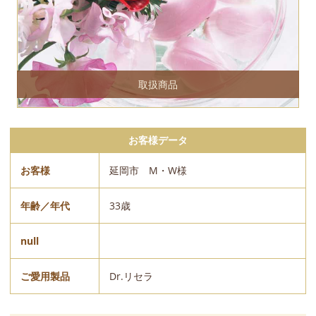
取扱商品
お客様データ
お客様
延岡市 M・W様
年齢／年代
33歳
null
ご愛用製品
Dr.リセラ