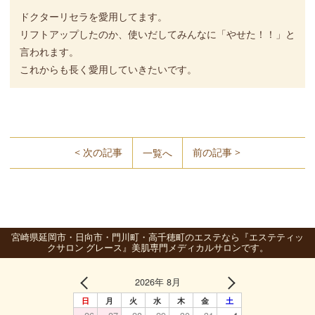
ドクターリセラを愛用してます。
リフトアップしたのか、使いだしてみんなに「やせた！！」と
言われます。
これからも長く愛用していきたいです。
< 次の記事
前の記事 >
一覧へ
宮崎県延岡市・日向市・門川町・高千穂町のエステなら『エステティッ
クサロン グレース』美肌専門メディカルサロンです。
2026年 8月
日
月
火
水
木
金
土