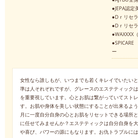
●JEPA
●Dｒリセ
●Dｒリセ
●WAXX
●SPICA
ー
女性なら誰しもが、いつまでも若くキレイでいたい
準は人それぞれですが、グレースのエステティック
を重要視しています。心とお肌は繋がっていてスト
す。お肌や身体を美しい状態にすることが出来るよ
月に一度自分自身の心とお肌をリセットできる場所
に任せてみませんか？エステティックは自分自身を
や喜び、パワーの源にもなります。お仇トラブルに