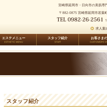
宮崎県延岡市・日向市の美肌専門
〒882-0875 宮崎県延岡市若葉町2
1
求人案
エステメニュー
スタッフ紹介
お客さま
ESTHETIC MENU
STAFF
CUSTOMER'S V
スタッフ紹介