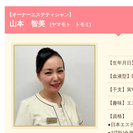
【オーナーエステティシャン】
山本 智美
(ヤマモト トモミ)
【生年月日】
【血液型】
【干支】寅
【趣味】エ
【資格】
●日本エス
●AJTB