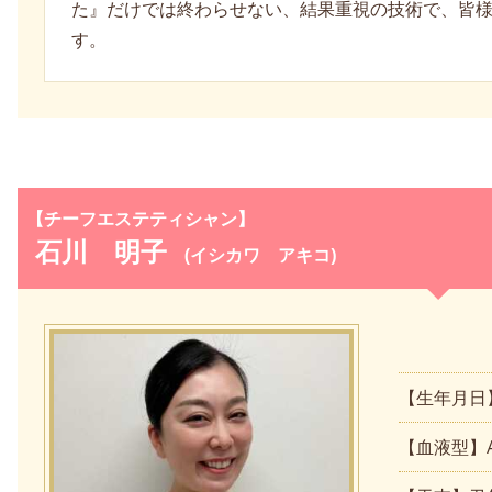
た』だけでは終わらせない、結果重視の技術で、皆
す。
【チーフエステティシャン】
石川 明子
(イシカワ アキコ)
【生年月日】
【血液型】