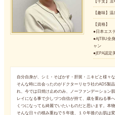
【干支】丑
【趣味】温
【資格】
●日本エス
●AJTB
ャン
●JEPA
自分自身が、シミ・そばかす・肝斑・ニキビと様々
そんな時に出会ったのがドクターリセラ社のADS製
れ、今では日焼け止めのみ、ノーファンデーション
レイになる事で少しづつ自信が持て、歳を重ねる事
くつになっても綺麗でいたいものだと思います。本
そんな日々の積み重ねで５年後、１０年後のお肌は