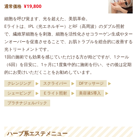
¥19,800
通常価格
細胞を呼び覚ます、光を超えた、美肌革命。
Eライトは、IPL（光エネルギー）とRF（高周波）のダブル照射
で、繊維芽細胞をを刺激、細胞を活性化させコラーゲン生成やター
ンオーバーを促進させることで、お肌トラブルを総合的に改善する
光トリートメントです。
1回の施術でも効果を感じていただける方が殆どですが、1クール
（6回）を目安に、1ヶ月に1度集中的に施術を行い、その後は定期
的にお受けいただくことをお勧めしています。
クレンジング
スクライバー
DFマッサージ
シェービング
Ｅライト照射
美容液S導入
プラチナジェルパック
ハーブ系エステメニュー