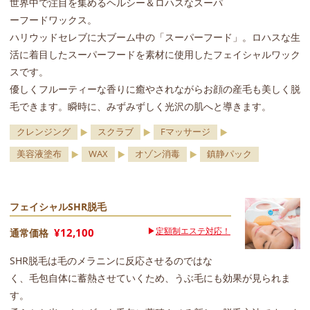
世界中で注目を集めるヘルシー＆ロハスなスーパ
ーフードワックス。
ハリウッドセレブに大ブーム中の「スーパーフード」。ロハスな生
活に着目したスーパーフードを素材に使用したフェイシャルワック
スです。
優しくフルーティーな香りに癒やされながらお顔の産毛も美しく脱
毛できます。瞬時に、みずみずしく光沢の肌へと導きます。
クレンジング
スクラブ
Fマッサージ
美容液塗布
WAX
オゾン消毒
鎮静パック
フェイシャルSHR脱毛
▶
定額制エステ対応！
¥12,100
通常価格
SHR脱毛は毛のメラニンに反応させるのではな
く、毛包自体に蓄熱させていくため、うぶ毛にも効果が見られま
す。