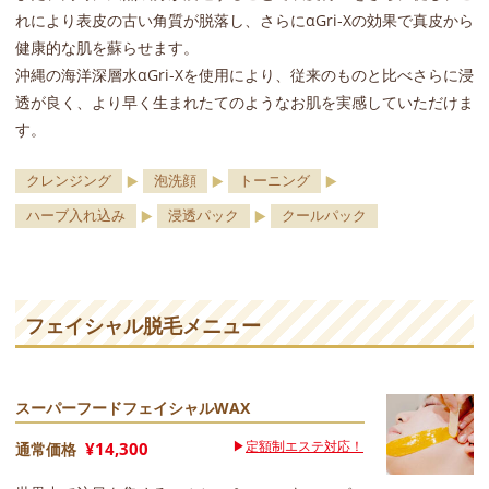
れにより表皮の古い角質が脱落し、さらにαGri‐Xの効果で真皮から
健康的な肌を蘇らせます。
沖縄の海洋深層水αGri‐Xを使用により、従来のものと比べさらに浸
透が良く、より早く生まれたてのようなお肌を実感していただけま
す。
クレンジング
泡洗顔
トーニング
ハーブ入れ込み
浸透パック
クールパック
フェイシャル脱毛メニュー
スーパーフードフェイシャルWAX
▶
定額制エステ対応！
¥14,300
通常価格