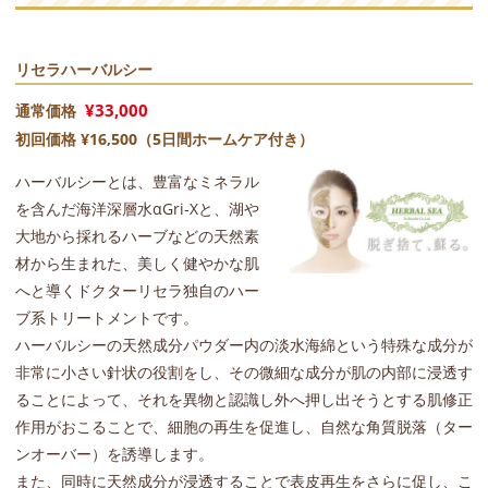
リセラハーバルシー
¥33,000
通常価格
初回価格
¥16,500（5日間ホームケア付き）
ハーバルシーとは、豊富なミネラル
を含んだ海洋深層水αGri‐Xと、湖や
大地から採れるハーブなどの天然素
材から生まれた、美しく健やかな肌
へと導くドクターリセラ独自のハー
ブ系トリートメントです。
ハーバルシーの天然成分パウダー内の淡水海綿という特殊な成分が
非常に小さい針状の役割をし、その微細な成分が肌の内部に浸透す
ることによって、それを異物と認識し外へ押し出そうとする肌修正
作用がおこることで、細胞の再生を促進し、自然な角質脱落（ター
ンオーバー）を誘導します。
また、同時に天然成分が浸透することで表皮再生をさらに促し、こ