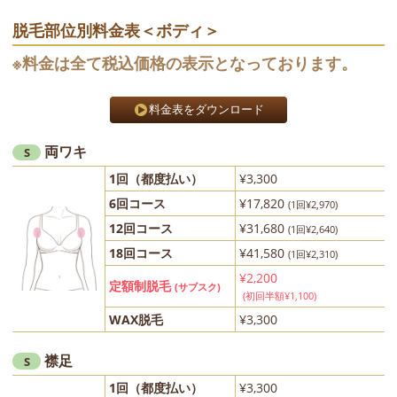
脱毛部位別料金表＜ボディ＞
※料金は全て税込価格の表示となっております。
料金表をダウンロード
両ワキ
S
1回（都度払い）
¥3,300
6回コース
¥17,820
(1回¥2,970)
12回コース
¥31,680
(1回¥2,640)
18回コース
¥41,580
(1回¥2,310)
¥2,200
定額制脱毛
(サブスク)
(初回半額¥1,100)
WAX脱毛
¥3,300
襟足
S
1回（都度払い）
¥3,300