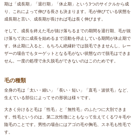
期は「成長期」「退行期」「休止期」という3つのサイクルから成
り、これによって伸びる長さも決まります。毛が伸びている状態を
成長期と言い、成長期が長ければ毛は長く伸びます。
そして、成長を終えた毛が抜け落ちるまでの期間を退行期、毛が抜
け落ちて次に成長を始めるまで活動を停止している期間が休止期で
す。休止期に入ると、もちろん絶縁針では脱毛できませんし、レー
ザーの場合でもターゲットとなる毛がない状態なので脱毛はできま
せん。一度の処理で永久脱毛ができないのはこのためです。
毛の種類
全身の毛は「太い・細い」「長い・短い」「直毛・波状毛」など、
生えている部位によってその形状は様々です。
大きく分けると毛は「性毛」と「無性毛」のふたつに大別できま
す。性毛というのは、第二次性徴にともなって生えてくるワキ毛や
陰毛のことです。男性の場合にはアゴの毛や胸毛、スネ毛も性毛で
す。