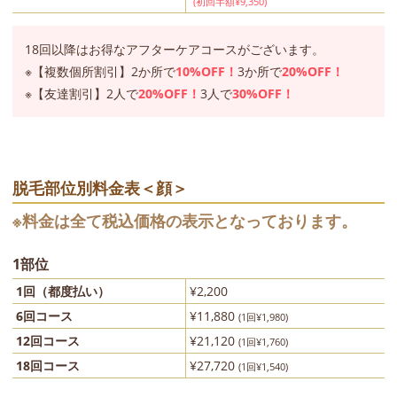
(初回半額¥9,350)
18回以降はお得なアフターケアコースがございます。
【複数個所割引】2か所で
10%OFF！
3か所で
20%OFF！
【友達割引】2人で
20%OFF！
3人で
30%OFF！
脱毛部位別料金表＜顔＞
※料金は全て税込価格の表示となっております。
1部位
1回（都度払い）
¥2,200
6回コース
¥11,880
(1回¥1,980)
12回コース
¥21,120
(1回¥1,760)
18回コース
¥27,720
(1回¥1,540)