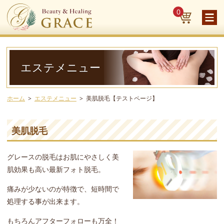
0
エステメニュー
ホーム
エステメニュー
美肌脱毛【テストページ】
美肌脱毛
グレースの脱毛はお肌にやさしく美
肌効果も高い最新フォト脱毛。
痛みが少ないのが特徴で、短時間で
処理する事が出来ます。
もちろんアフターフォローも万全！