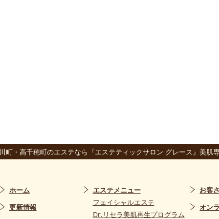
川町・高千穂町のエステなら『エステティックサロン グレース』美肌
ホーム
エステメニュー
お客
フェイシャルエステ
更新情報
オン
Dr.リセラ美肌再生プログラム