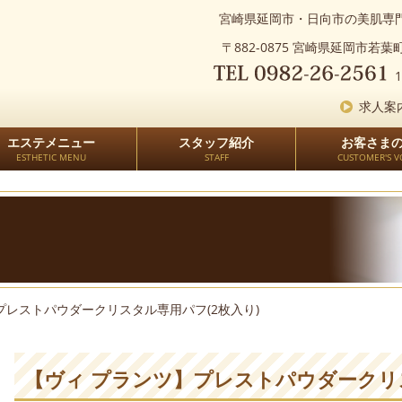
宮崎県延岡市・日向市の美肌専門
〒882-0875 宮崎県延岡市若葉町2
1
求人案
エステメニュー
スタッフ紹介
お客さま
ESTHETIC MENU
STAFF
CUSTOMER'S V
プレストパウダークリスタル専用パフ(2枚入り)
【ヴィ プランツ】プレストパウダークリス