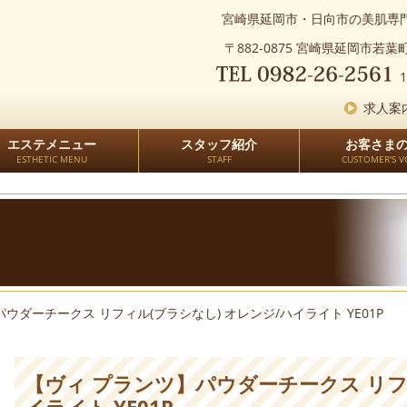
宮崎県延岡市・日向市の美肌専門
〒882-0875 宮崎県延岡市若葉町2
1
求人案
エステメニュー
スタッフ紹介
お客さま
ESTHETIC MENU
STAFF
CUSTOMER'S V
ウダーチークス リフィル(ブラシなし) オレンジ/ハイライト YE01P
【ヴィ プランツ】パウダーチークス リフ
イライト YE01P