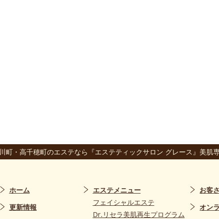
川町・高千穂町のエステなら『エステティックサロン グレース』美肌
ホーム
エステメニュー
お客
フェイシャルエステ
更新情報
オン
Dr.リセラ美肌再生プログラム