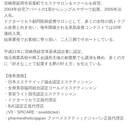
宮崎県延岡市若葉町でエステサロン＆スクールを経営。
2003年自宅アパートの1室からシングルマザーで起業。2005年法
人化。
ドクターリセラ顧問医師提携サロンとして、多くの女性の肌トラブ
ル改善と向き合い、毎年開催される美肌改善コンテストでは10年
連続入賞。
結果重視でお客様に寄り添い、二人三脚でサポートしている。
平成21年に宮崎県経営革新承認企業に認定。
地元商業高校や商工会議所主催の創業塾でも講演を務め、多くの方
に『好きなことで起業する夢の叶え方』を伝えている。
【保有資格】
・日本エステテイック協会認定エステティシャン
・全身美容協同組合認定ゴールドエステティシャン
・美容ライト脱毛認定エステティシャン
・ドクターリセラ正規代理店
・BJC認定正規代理店
（V3・SPICARE・soaddicted）
・pharmestheticsjapan ファーメステティックジャパン正規代理店