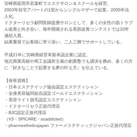
宮崎県延岡市若葉町でエステサロン＆スクールを経営。
2003年自宅アパートの1室からシングルマザーで起業。2005年法
人化。
ドクターリセラ顧問医師提携サロンとして、多くの女性の肌トラブ
ル改善と向き合い、毎年開催される美肌改善コンテストでは10年
連続入賞。
結果重視でお客様に寄り添い、二人三脚でサポートしている。
平成21年に宮崎県経営革新承認企業に認定。
地元商業高校や商工会議所主催の創業塾でも講演を務め、多くの方
に『好きなことで起業する夢の叶え方』を伝えている。
【保有資格】
・日本エステテイック協会認定エステティシャン
・全身美容協同組合認定ゴールドエステティシャン
・美容ライト脱毛認定エステティシャン
・ドクターリセラ正規代理店
・BJC認定正規代理店
（V3・SPICARE・soaddicted）
・pharmestheticsjapan ファーメステティックジャパン正規代理店