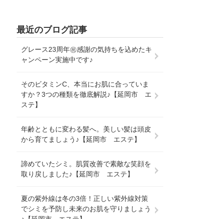
最近のブログ記事
グレース23周年㊗感謝の気持ちを込めたキ
ャンペーン実施中です♪
そのビタミンC、本当にお肌に合っていま
すか？3つの種類を徹底解説♪【延岡市 エ
ステ】
年齢とともに変わる髪へ。美しい髪は頭皮
から育てましょう♪【延岡市 エステ】
諦めていたシミ。肌質改善で素敵な笑顔を
取り戻しました♪【延岡市 エステ】
夏の紫外線は冬の3倍！正しい紫外線対策
でシミを予防し未来のお肌を守りましょう
♪【延岡市 エステ】